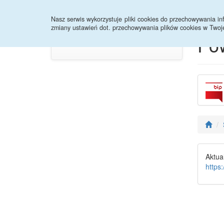
Strona główna
Nasz serwis wykorzystuje pliki cookies do przechowywania 
zmiany ustawień dot. przechowywania plików cookies w Twoj
Pow
Aktu
https: