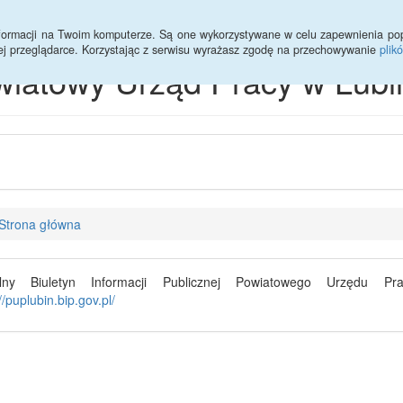
informacji na Twoim komputerze. Są one wykorzystywane w celu zapewnienia po
ej przeglądarce. Korzystając z serwisu wyrażasz zgodę na przechowywanie
plik
iatowy Urząd Pracy w Lubi
Strona główna
alny Biuletyn Informacji Publicznej Powiatowego Urzędu 
//puplubin.bip.gov.pl/